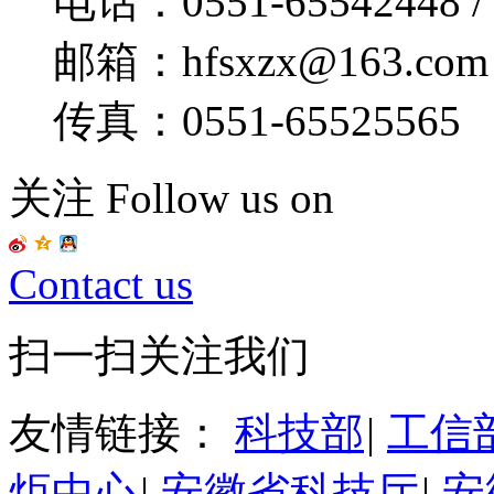
电话：0551-65542448 / 
邮箱：hfsxzx@163.com
传真：0551-65525565
关注 Follow us on
Contact us
扫一扫关注我们
友情链接：
科技部
|
工信
炬中心
|
安徽省科技厅
|
安