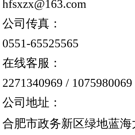
hfsxzx@163.com
公司传真：
0551-65525565
在线客服：
2271340969 / 1075980069
公司地址：
合肥市政务新区绿地蓝海大